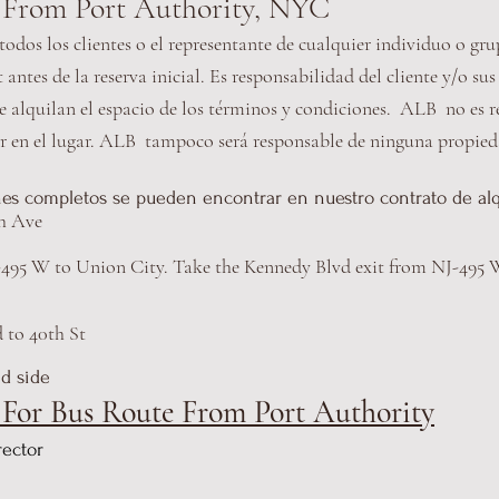
s From Port Authority, NYC
odos los clientes o el representante de cualquier individuo o gru
ntes de la reserva inicial. Es responsabilidad del cliente y/o sus
e alquilan el espacio de los términos y condiciones. ALB no es r
ir en el lugar. ALB tampoco será responsable de ninguna propied
es completos se pueden encontrar en nuestro contrato de alq
h Ave
95 W to Union City. Take the Kennedy Blvd exit from NJ-495
 to 40th St
d side
 For Bus Route From Port Authority
rector