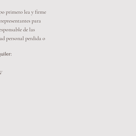
po primero lea y firme
 representantes para
esponsable de las
ad personal perdida o
uiler:
 W