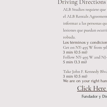
Driving Direction
ALB Studios requiere que t
el ALB Rentals Agreement a
informar a las personas qu
lesiones que puedan ocurr
robada.
Los términos y condicion
Get on NY-495 W from 9t
3 min (0.5 mi)
Follow NY-495 W and NJ-4
5 min (3.3 mi)
Take John F. Kennedy Blvd
3 min (0.5 mi)
We are on your right han
Click Here
Fundador y Di